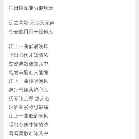
往日情深能否似烟云
远去背影 无音又无声
今去他日归来是何人
江上一曲低诵晚风
唱出心伤才知情浓
鸳鸯离散谁知其中
饱尝辛酸谁人能懂
江上一曲浅唱晚风
离别愁丝萦绕心头
抚琴弦上寄 故人心
泪洒春衫相思最痛
江上一曲低诵晚风
唱出心伤才知情浓
鸳鸯离散谁知其中