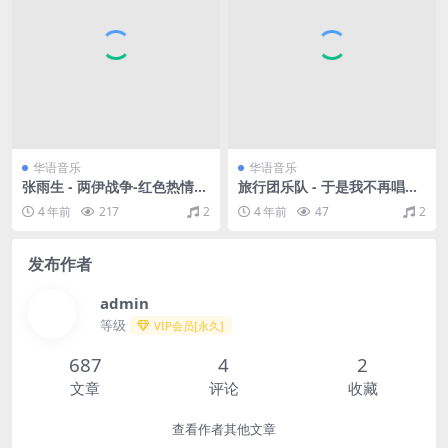
华语音乐
华语音乐
张雨生 - 两伊战争-红色热情
旅行团乐队 - 于是我不再唱歌
[白色才情]（1996/FLAC/双E
（2013/FLAC/分轨/193M）
4 年前
217
2
4 年前
47
2
P分轨/270M）
发布作者
admin
等级
VIP会员[永久]
687
4
2
文章
评论
收藏
查看作者其他文章