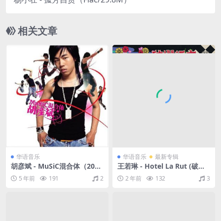
相关文章
华语音乐
华语音乐
最新专辑
胡彦斌 - MuSiC混合体（200
王若琳 - Hotel La Rut (破烂
4/FLAC/分轨/301M）
酒店)（2024/FLAC/分轨/332
5 年前
191
2
2 年前
132
3
M）