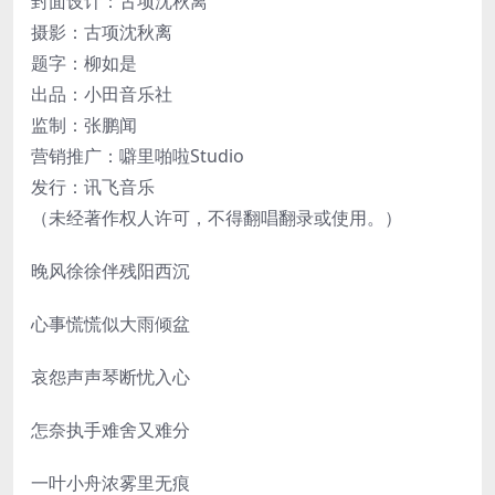
封面设计：古项沈秋离
摄影：古项沈秋离
题字：柳如是
出品：小田音乐社
监制：张鹏闻
营销推广：噼里啪啦Studio
发行：讯飞音乐
（未经著作权人许可，不得翻唱翻录或使用。）
晚风徐徐伴残阳西沉
心事慌慌似大雨倾盆
哀怨声声琴断忧入心
怎奈执手难舍又难分
一叶小舟浓雾里无痕