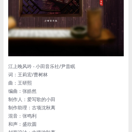
江上晚风吟 - 小田音乐社/尹昔眠
词：王莉宏/曹树林
曲：王研熙
编曲：张皓然
制作人：爱写歌的小田
制作助理：古项沈秋离
混音：张鸣利
和声：盛欣圆