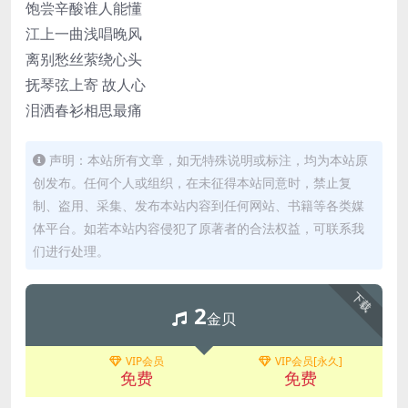
饱尝辛酸谁人能懂
江上一曲浅唱晚风
离别愁丝萦绕心头
抚琴弦上寄 故人心
泪洒春衫相思最痛
声明：本站所有文章，如无特殊说明或标注，均为本站原
创发布。任何个人或组织，在未征得本站同意时，禁止复
制、盗用、采集、发布本站内容到任何网站、书籍等各类媒
体平台。如若本站内容侵犯了原著者的合法权益，可联系我
们进行处理。
下载
2
金贝
VIP会员
VIP会员[永久]
免费
免费