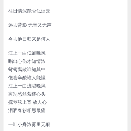
往日情深能否似烟云
远去背影 无音又无声
今去他日归来是何人
江上一曲低诵晚风
唱出心伤才知情浓
鸳鸯离散谁知其中
饱尝辛酸谁人能懂
江上一曲浅唱晚风
离别愁丝萦绕心头
抚琴弦上寄 故人心
泪洒春衫相思最痛
一叶小舟浓雾里无痕