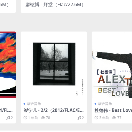
.6M）
廖竑博 - 拜堂（Flac/22.6M）
华语音乐
华语音乐
/FLA
岑宁儿 - 2/2（2012/FLAC/EP
杜德伟 - Best Lov
分轨/84.2M）
LAC/分轨/294M
2
1 年前
78
2
3 年前
77