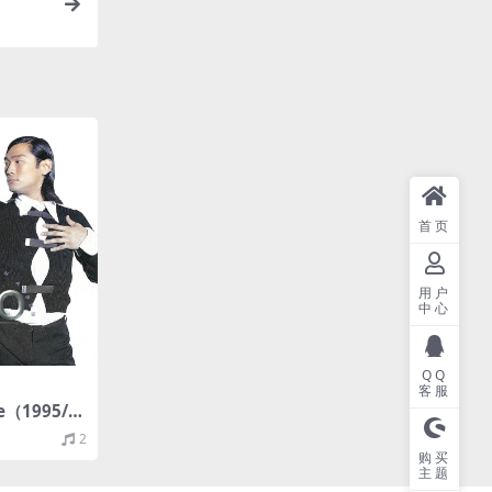
首页
用户
中心
QQ
客服
e（1995/F
）
2
购买
主题