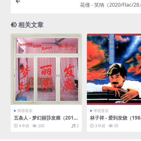
花僮 - 笑纳（2020/Flac/28
相关文章
华语音乐
华语音乐
五条人 - 梦幻丽莎发廊（2016/
林子祥 - 爱到发烧（1984
FLAC/分轨/271M）
C/分轨/234M）
4 年前
202
2
3 年前
93