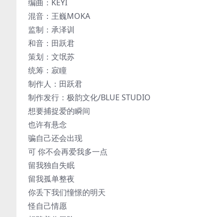
编曲：KEYI
混音：王巍MOKA
监制：承泽训
和音：田跃君
策划：文氓苏
统筹：寂瞳
制作人：田跃君
制作发行：极韵文化/BLUE STUDIO
想要捕捉爱的瞬间
也许有悬念
骗自己还会出现
可 你不会再爱我多一点
留我独自失眠
留我孤单整夜
你丢下我们憧憬的明天
怪自己情愿