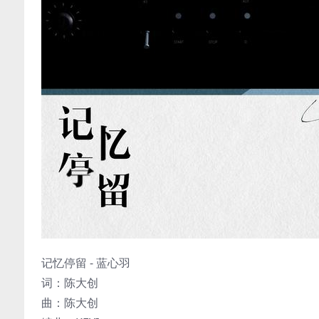
记忆停留 - 蓝心羽
词：陈大创
曲：陈大创