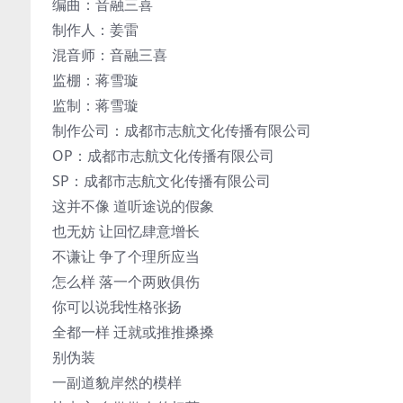
编曲：音融三喜
制作人：姜雷
混音师：音融三喜
监棚：蒋雪璇
监制：蒋雪璇
制作公司：成都市志航文化传播有限公司
OP：成都市志航文化传播有限公司
SP：成都市志航文化传播有限公司
这并不像 道听途说的假象
也无妨 让回忆肆意增长
不谦让 争了个理所应当
怎么样 落一个两败俱伤
你可以说我性格张扬
全都一样 迁就或推推搡搡
别伪装
一副道貌岸然的模样