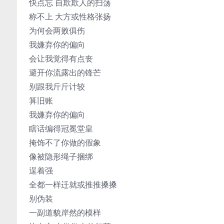
快点忘 自欺欺人的扫荡
称不上 大方或性格张扬
为何会两败俱伤
我嫌弃你的偏向
会让我觉得有点丧
避开你流露出的锋芒
别跟我斤斤计较
算旧账
我嫌弃你的偏向
瞎话编得冠冕堂皇
掩饰不了你做的假象
像被隐形绳子捆绑
逞着强
全都一样迁就或推推搡搡
别伪装
一副道貌岸然的模样