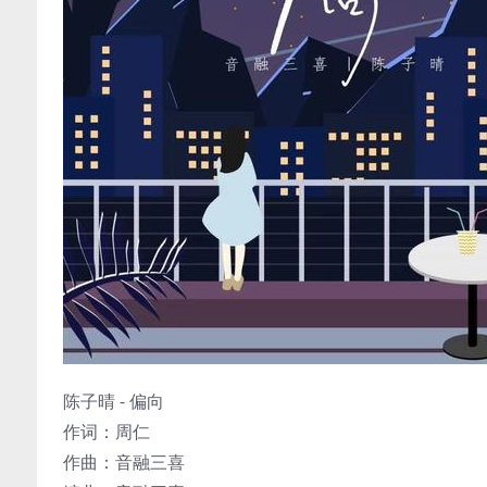
陈子晴 - 偏向
作词：周仁
作曲：音融三喜