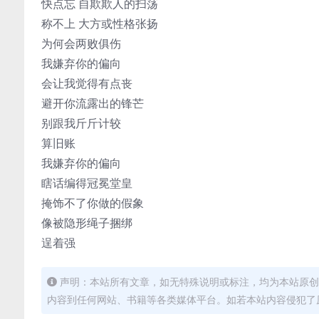
快点忘 自欺欺人的扫荡
称不上 大方或性格张扬
为何会两败俱伤
我嫌弃你的偏向
会让我觉得有点丧
避开你流露出的锋芒
别跟我斤斤计较
算旧账
我嫌弃你的偏向
瞎话编得冠冕堂皇
掩饰不了你做的假象
像被隐形绳子捆绑
逞着强
声明：本站所有文章，如无特殊说明或标注，均为本站原创
内容到任何网站、书籍等各类媒体平台。如若本站内容侵犯了