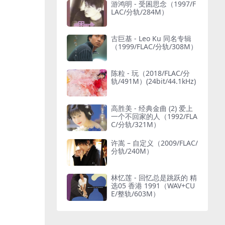
游鸿明 - 受困思念（1997/F
LAC/分轨/284M）
古巨基 - Leo Ku 同名专辑
（1999/FLAC/分轨/308M）
陈粒 - 玩（2018/FLAC/分
轨/491M）(24bit/44.1kHz)
高胜美 - 经典金曲 (2) 爱上
一个不回家的人（1992/FLA
C/分轨/321M）
许嵩 – 自定义（2009/FLAC/
分轨/240M）
林忆莲 - 回忆总是跳跃的 精
选05 香港 1991（WAV+CU
E/整轨/603M）