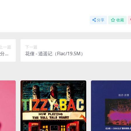
分享
收藏
上一篇
下一篇
C/分轨/
花僮 - 逍遥记（Flac/19.5M）
1kHz)