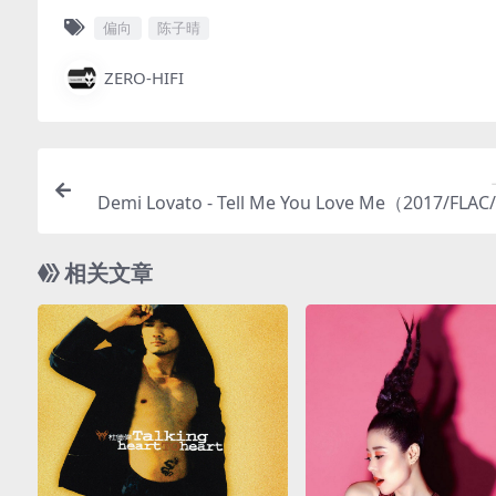
偏向
陈子晴
ZERO-HIFI
Demi Lovato - Tell Me You Love Me（2017/FLA
508M）(MQA/24bit/44.
相关文章