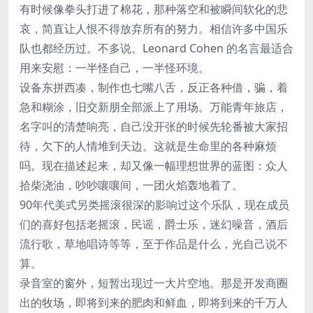
有时候像拳头打进了棉花，那种落空和被瞬间软化的悲
哀，简直让人恨不得放弃所有的努力。相信许多中国乐
队也都经历过。不多说。Leonard Cohen 的名言最适合
用来安慰：一半怪自己，一半怪环境。
设备东拼西凑，制作也七嘴八舌，反正各种借，骗，着
急和糊涂，旧交新朋全部派上了用场。万能青年旅店，
名字叫的清楚响亮，自己没开张的时候先轮番被大家招
待，欠下的人情堆到天边。这就是生命里的各种麻烦
吗。现在描述起来，却又像一幅理想世界的蓝图：众人
拾柴浇油，吵吵嚷嚷间，一团火焰轰地着了。
90年代美式另类摇滚很深的影响过这个乐队，现在成员
们的喜好包括老摇滚，民谣，爵士乐，迷幻噪音，酒后
流行歌，草地唱诗等等，至于作品是什么，光自己说不
算。
录音室的窗外，短暂出现过一大片空地。那是开发商圈
出的牧场，即将到来的肥肉和鲜血，即将到来的千万人