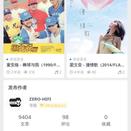
华语音乐
华语音乐
童安格 - 棒球与我（1990/FL
梁文音 - 漫情歌（2014/FLA
AC/分轨/265M）
C/分轨/300M）
2 年前
216
2
4 年前
80
2
发布作者
ZERO-HIFI
等级
VIP会员[永久]
9404
98
0
文章
评论
收藏