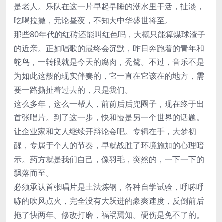
是老人。乐队在这一片早起早睡的潮水里干活，扯淡，
吃喝拉撒，无论昼夜，不知大中华盛世将至。
那些80年代的红砖还能叫红色吗，大概只能算煤球渣子
的近亲。正如唱歌的最终会沉默，昨日奔跑着的青年和
鸵鸟，一转眼就是今天的腐肉，秃鹫。不过，音乐不是
为如此这般的现实伴奏的，它一直在它该在的地方，需
要一路撕扯着过去的，只是我们。
这么多年，这么一帮人，前前后后兜圈子，现在终于出
首张唱片。到了这一步，快和慢是另一个世界的话题。
让企业家和文人继续开辩论会吧。专辑在手，大梦初
醒，专属于个人的节奏，早就战胜了环境施加的心理暗
示。药方就是我们自己，像羽毛，突然的，一下一下的
飘落而至。
必须承认首张唱片是土法炼钢，各种自学试验，呼哧呼
哧的吹风点火，完全没有大跃进的豪爽速度，反倒前后
拖了快两年。修改打磨，福祸焉知。硬伤是免不了的。