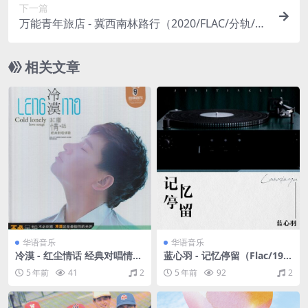
下一篇
万能青年旅店 - 冀西南林路行（2020/FLAC/分轨/54
3M）(24bit/48kHz)
相关文章
华语音乐
华语音乐
冷漠 - 红尘情话 经典对唱情歌
蓝心羽 - 记忆停留（Flac/19
倾诉着真爱情缘冷漠 2013
M）
5 年前
41
2
5 年前
92
2
（WAV+CUE/整轨/566M）