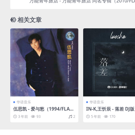
万能青年旅店 - 万能青年旅店 同名专辑（2010/FL
轨/3
相关文章
华语音乐
华语音乐
伍思凯 - 爱与愁（1994/FLAC/
IN-K,王忻辰 - 落差 DJ版
分轨/270M）
c/32.7M）
3 年前
93
2
5 年前
170