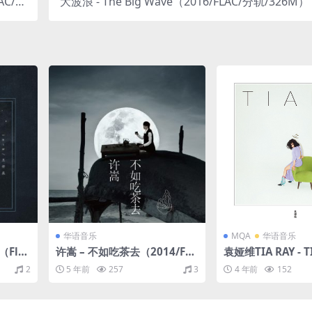
AC/分
大波浪 - The Big Wave（2016/FLAC/分轨/326M）
28M）
华语音乐
MQA
华语音乐
（Fla
许嵩 – 不如吃茶去（2014/FLA
袁娅维TIA RAY - 
C/分轨/235M）
8/FLAC/分轨/32
2
5 年前
257
3
4 年前
152
16bit/44.1kHz)