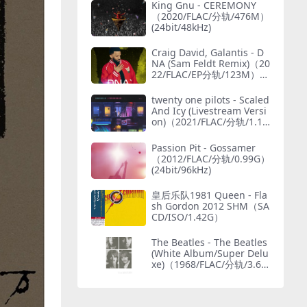
King Gnu - CEREMONY
（2020/FLAC/分轨/476M）
(24bit/48kHz)
Craig David, Galantis - D
NA (Sam Feldt Remix)（20
22/FLAC/EP分轨/123M）
(MQA/24bit/44.1kHz)
twenty one pilots - Scaled
And Icy (Livestream Versi
on)（2021/FLAC/分轨/1.15
G）(MQA/24bit/48kHz)
Passion Pit - Gossamer
（2012/FLAC/分轨/0.99G）
(24bit/96kHz)
皇后乐队1981 Queen - Fla
sh Gordon 2012 SHM（SA
CD/ISO/1.42G）
The Beatles - The Beatles
(White Album/Super Delu
xe)（1968/FLAC/分轨/3.69
G）(MQA/24bit/48kHz)