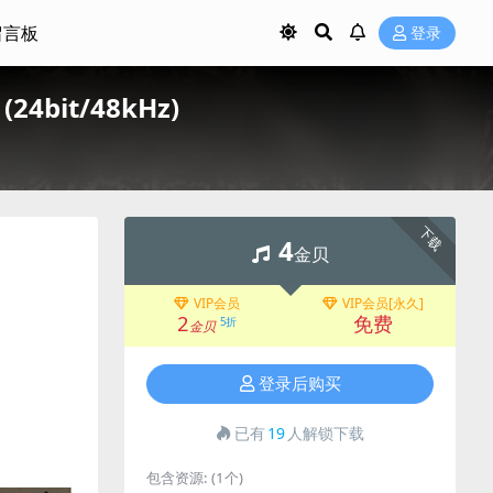
留言板
登录
bit/48kHz)
下载
4
金贝
VIP会员
VIP会员[永久]
2
免费
5折
金贝
登录后购买
已有
19
人解锁下载
包含资源:
(1个)