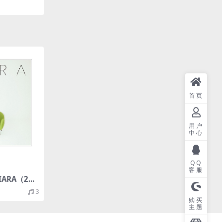
首页
用户
中心
QQ
客服
TIARA（201
4M）(MQA/
3
购买
主题