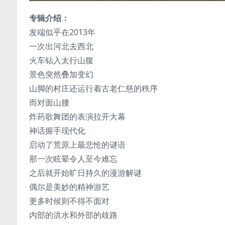
专辑介绍：
发端似乎在2013年
一次出河北去西北
火车钻入太行山腹
景色突然叠加变幻
山脚的村庄还运行着古老仁慈的秩序
而对面山腰
炸药歌舞团的表演拉开大幕
神话握手现代化
启动了荒原上最悲怆的谜语
那一次眩晕令人至今难忘
之后就开始旷日持久的漫游解谜
偶尔是美妙的精神游艺
更多时候则不得不面对
内部的洪水和外部的歧路