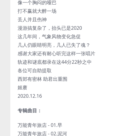
像一个胸闷的哑巴
打不赢就大醉一场
丢人并且伤神
漫游搞复杂了，抬头已是2020
这几年间，气象风物变化急促
几人仍眼睛明亮，几人已失了魂？
感谢大家还有耐心听完这样一张唱片
轨迹和谜底都录在这44分22秒之中
各位可自助提取
西郊有密林 助君出重围
姬赓
2020.12.16
专辑曲目：
万能青年旅店 - 01.早
万能青年旅店 - 02.泥河