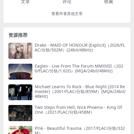
文章
评论
收藏
查看作者其他文章
资源推荐
Drake - MAID OF HONOUR (Explicit)（2026/FL
AC/分轨/502M）(24bit/48kHz)
Eagles - Live From The Forum MMXVIII（202
0/FLAC/分轨/1.62G）(MQA/24bit/48kHz)
Michael Learns To Rock - Blue Night (2014 Re
master)（2001/FLAC/分轨/859M）(MQA/24bit/
48kHz)
Two Steps from Hell, Nick Phoenix - King Of
One（2021/FLAC/分轨/458M）
P!nk - Beautiful Trauma（2017/FLAC/分轨/332
M）