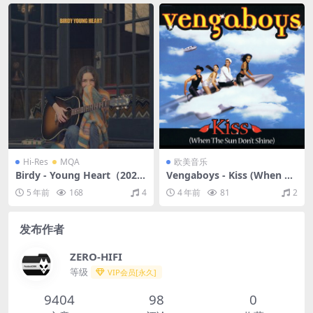
Hi-Res
MQA
欧美音乐
Birdy - Young Heart（2021/
Vengaboys - Kiss (When Th
FLAC/分轨/623M）(MQA/24
e Sun Don't Shine) (Single)
5 年前
168
4
4 年前
81
2
bit/44.1kHz)
（1999/FLAC/分轨/288M）
发布作者
ZERO-HIFI
等级
VIP会员[永久]
9404
98
0