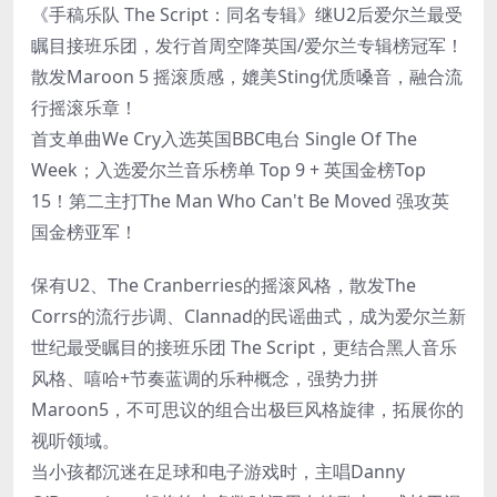
《手稿乐队 The Script：同名专辑》继U2后爱尔兰最受
瞩目接班乐团，发行首周空降英国/爱尔兰专辑榜冠军！
散发Maroon 5 摇滚质感，媲美Sting优质嗓音，融合流
行摇滚乐章！
首支单曲We Cry入选英国BBC电台 Single Of The
Week；入选爱尔兰音乐榜单 Top 9 + 英国金榜Top
15！第二主打The Man Who Can't Be Moved 强攻英
国金榜亚军！
保有U2、The Cranberries的摇滚风格，散发The
Corrs的流行步调、Clannad的民谣曲式，成为爱尔兰新
世纪最受瞩目的接班乐团 The Script，更结合黑人音乐
风格、嘻哈+节奏蓝调的乐种概念，强势力拼
Maroon5，不可思议的组合出极巨风格旋律，拓展你的
视听领域。
当小孩都沉迷在足球和电子游戏时，主唱Danny