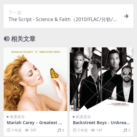
下一篇
The Script - Science & Faith（2010/FLAC/分轨/30
3M）
相关文章
欧美音乐
欧美音乐
Mariah Carey – Greatest Hi
Backstreet Boys - Unbreak
ts（2001/FLAC/分轨/816
able（2007/FLAC/分轨/419
5 年前
597
4
5 年前
147
3
M）
M）