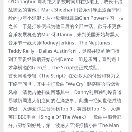
O’Donaghue 却将绝大多数时间用在练歌上，成长于混
乱街区的吉他手Mark Sheehan用音乐引导正途而非同
龄的少年小混混；从小母亲就鼓励Glen Power学习一技
之长，于是打鼓便成为他日后的全部生活。欲寻求更多
音乐发展机会的Mark和Danny，来到美国开始与黑人
音乐节一线大师Rodney Jerkins、The Neptunes、
Teddy Reilly、Dallas Austin合作，灵感井喷的他们得
到了宝贵经验后开始录制Demo，组起乐团，直到遇上
才华横溢的Glen后，The Script便正式成型。
首长同名专辑《The Script》在众多人的付出和努力之
下终于问世，其中主打歌曲 “We Cry” 混搭嘻哈与饶舌
风格，清脆吉他扫旋回荡其中，Danny利用独到嗓音道
尽城镇周遭人们之间的点滴故事。此曲一经问世便成绩
突出，入选爱尔兰音乐榜Top 9，英国榜Top 15，入选
英国BBC电台《Single Of The Week》；歌曲中假音部
分点缀恰到好处，第二波感人至深抒情小曲“The Man