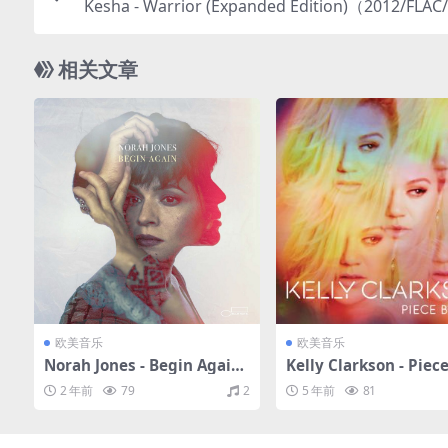
Kesha - Warrior (Expanded Edition)（2012/FLA
6
相关文章
欧美音乐
欧美音乐
Norah Jones - Begin Again
Kelly Clarkson - Piece
（2019/FLAC/分轨/139M）
ece (Deluxe Version
2 年前
79
2
5 年前
81
5/FLAC/分轨/472M）