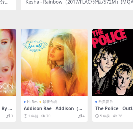
C/分轨/
Kesha - Rainbow（2017/FLAC/分轨/572M）(MQA
73M）
t/44.1kHz)
Hi-Res
最新专辑
欧美音乐
 By Pi
Addison Rae - Addison（20
The Police - Out
)（201
25/FLAC/分轨/429M）(24bi
mour（1978/FLA
3
1 年前
70
4
5 年前
38
t/48kHz)
M）