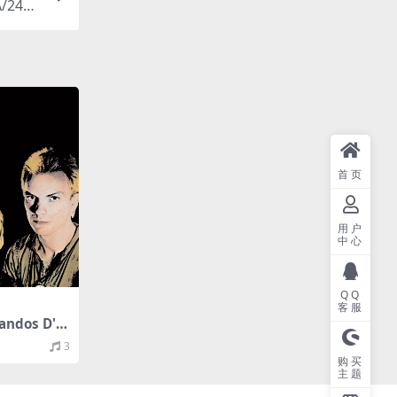
/24bi
首页
用户
中心
QQ
客服
landos D'A
C/分轨/261
3
购买
主题