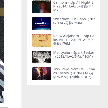
Cannons - Up All Night E
P（2014/FLAC/EP分轨/111
M）
Sweetbox – Da Capo（202
0/FLAC/分轨/254M）
Rauw Alejandro - Trap Ca
ke, Vol. 1（2019/FLAC/EP
分轨/179M）
Matisyahu - Spark Seeker
（2012/FLAC/分轨/416M）
Two Steps from Hell - Cha
os Theory（2020/FLAC/分
轨/605M）(24bit/48kHz)