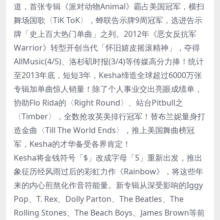
道，首张专辑《派对动物Animal》霸占美国冠军，横扫
舞场国歌〈TiK ToK〉，蝉联告示牌9周冠军，选进告示
牌「史上百大热门单曲」之列。2012年《恶女反抗军
Warrior》转型开创当代「怀旧嬉皮摇滚精神」，夺得
AllMusic(4/5)、洛杉矶时报(3/4)等传媒高分力捧！统计
至2013年底，短短3年，Kesha缔造全球超过6000万张
专辑加单曲惊人销量！除了个人事业交出亮眼成绩单，
协助Flo Rida的〈Right Round〉、站台Pitbull之
〈Timber〉，全数抢攻英美排行冠军！替布兰妮量身打
造金曲〈Till The World Ends〉，推上美国舞曲榜冠
军，Kesha的才华备受各界肯定！
Kesha将金钱符号「$」改成字母「S」重新出发，推出
象征历经风雨过后的彩虹力作《Rainbow》，将这些年
来的内心煎熬化作音符能量。新专辑从深受影响的Iggy
Pop、T. Rex、Dolly Parton、The Beatles、The
Rolling Stones、The Beach Boys、James Brown等前