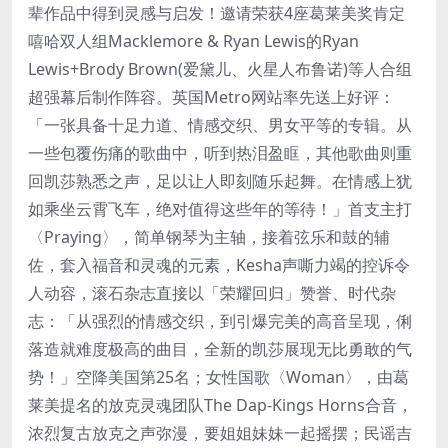
辈作品中得到灵感与启发！邀请荣获4座葛莱美奖肯定
嘻哈双人组Macklemore & Ryan Lewis的Ryan
Lewis+Brody Brown(爱黛儿、火星人布鲁诺)等人合组
超强幕后制作阵容。英国Metro网站率先送上好评：
「一张具备十足力道、情感交织、男女平等的专辑。从
一些包覆伤痛的歌曲中，听到热泪盈眶，其他歌曲则重
回凯莎熟悉之声，足以让人即刻随乐起舞。在情感上犹
如乘坐云霄飞车，绝对值得这些年的等待！」首支主打
〈Praying〉，简单钢琴为主轴，接着弦乐和鼓的辅
佐，套入福音和灵魂的元素，Kesha声嘶力竭的控诉令
人动容，滚石杂志直接以「荣耀回归」赞誉、时代杂
志：「从强烈的情感交织，到引爆完美的高音呈现，俐
落造就难度极高的曲目，全新的凯莎展现无比勇敢的气
势！」空降美国第25名；女性国歌〈Woman〉，由葛
莱美提名的放克灵魂团队The Dap-Kings Horns合音，
浓烈复古放克之声弥漫，要姐姐妹妹一起摇摆；民谣吉