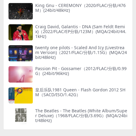
King Gnu - CEREMONY（2020/FLAC/分轨/476
M）(24bit/48kHz)
Craig David, Galantis - DNA (Sam Feldt Remi
x)（2022/FLAC/EP分轨/123M）(MQA/24bit/44.
1kHz)
twenty one pilots - Scaled And Icy (Livestrea
m Version)（2021/FLAC/分轨/1.15G）(MQA/24
bit/48kHz)
Passion Pit - Gossamer（2012/FLAC/分轨/0.99
G）(24bit/96kHz)
皇后乐队1981 Queen - Flash Gordon 2012 SH
M（SACD/ISO/1.42G）
The Beatles - The Beatles (White Album/Supe
r Deluxe)（1968/FLAC/分轨/3.69G）(MQA/24bi
t/48kHz)