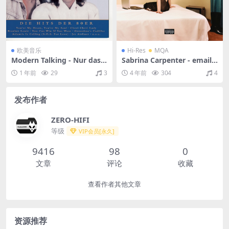
欧美音乐
Hi-Res
MQA
Modern Talking - Nur das B
Sabrina Carpenter - emails
este: Die Hits der 80er（20
i can't send（2022/FLAC/分
1 年前
29
3
4 年前
304
4
04/FLAC/分轨/442M）
轨/454M）(MQA/24bit/44.1
kHz)
发布作者
ZERO-HIFI
等级
VIP会员[永久]
9416
98
0
文章
评论
收藏
查看作者其他文章
资源推荐