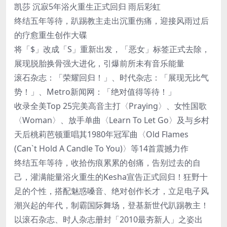
凯莎 沉寂5年浴火重生正式回归 雨后彩虹
终结五年等待，趴踢教主走出沉重伤痛，迎接风雨过后
的疗愈重生创作大碟
将「$」改成「S」重新出发，「恶女」标签正式去除，
展现脱胎换骨强大进化，引爆前所未有音乐能量
滚石杂志：「荣耀回归！」、时代杂志：「展现无比气
势！」、Metro新闻网：「绝对值得等待！」
收录全美Top 25完美高音主打〈Praying〉、女性国歌
〈Woman〉、放手单曲〈Learn To Let Go〉及与乡村
天后桃莉芭顿重唱其1980年冠军曲〈Old Flames
(Can`t Hold A Candle To You)〉等14首震撼力作
终结五年等待，收拾伤痕累累的创痛，告别过去的自
己，灌满能量浴火重生的Kesha宣告正式回归！狂野十
足的个性，搭配魅惑嗓音、绝对创作长才，立足电子风
潮兴起的年代，制霸国际舞场，登基新世代趴踢教主！
以滚石杂志、时人杂志册封「2010最夯新人」之姿出