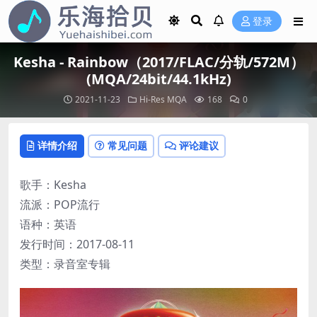
登录
Kesha - Rainbow（2017/FLAC/分轨/572M）
(MQA/24bit/44.1kHz)
2021-11-23
Hi-Res
MQA
168
0
详情介绍
常见问题
评论建议
歌手：Kesha
流派：POP流行
语种：英语
发行时间：2017-08-11
类型：录音室专辑