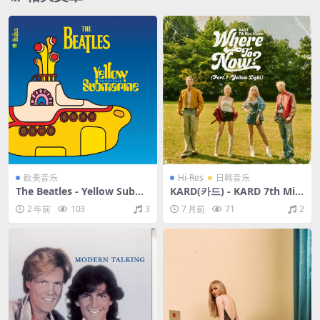
欧美音乐
Hi-Res
日韩音乐
The Beatles - Yellow Subm
KARD(카드) - KARD 7th Mini
arine Songtrack（1999/FLA
Album Where To Now? (Pa
2 年前
103
3
7 月前
71
2
C/分轨/292M）
rt.1 : Yellow Light)（2024/F
LAC/EP分轨/285M）(24bit/
48kHz)