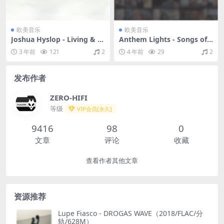
欧美音乐
欧美音乐
Joshua Hyslop - Living & D
Anthem Lights - Songs of
ying（2015/FLAC/分轨/91.7
Hope: Healing Music for a
3 年前
121
2
4 年前
29
2
M）
Hurting World（2020/FLA
C/分轨/177M）
发布作者
ZERO-HIFI
等级
VIP会员[永久]
9416
98
0
文章
评论
收藏
查看作者其他文章
资源推荐
Lupe Fiasco - DROGAS WAVE（2018/FLAC/分
轨/628M）