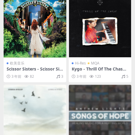
欧美音乐
Hi-Res
MQA
Scissor Sisters - Scissor Sist
Kygo - Thrill Of The Chase
ers（2004/FLAC/分轨/282
（2016/FLAC/分轨/633M）
3 年前
82
3
3 年前
123
5
M）
(MQA/24bit/44.1kHz)