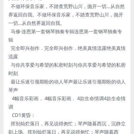
不做环保音乐家，不踏查荒野山川，抛开一切…从自然
界返回自我。不做环保音乐家，不踏查荒野山川，抛开
一切…从自然界返回自我。
马修·连恩第一套钢琴独奏专辑连恩第一套钢琴独奏专
辑
完全即兴创作．完全即兴创作．绝美真情流露绝美真情
流露
与你共享爱与希望的私密时刻与你共享爱与希望的私密
时刻
最让乐迷引颈期盼的动人琴声最让乐迷引颈期盼的动人
琴声
4幅音乐彩画． 4幅音乐彩画． 4款生命情调4款生命情
调
CD1黄昏：
挥别灿烂落日，再见说得匆忙；琴声随暮西沉，沉静立
刻上场。挥别灿烂落日，再见说得匆忙；琴声随暮西