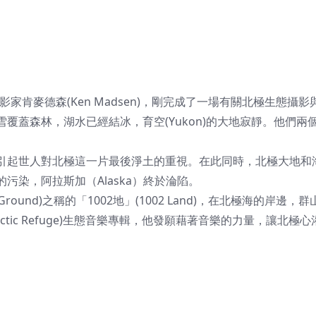
大地攝影家肯麥德森(Ken Madsen)，剛完成了一場有關北極生態攝
覆蓋森林，湖水已經結冰，育空(Yukon)的大地寂靜。他們兩
引起世人對北極這一片最後淨土的重視。在此同時，北極大地和
染，阿拉斯加（Alaska）終於淪陷。
round)之稱的「1002地」(1002 Land)，在北極海的岸邊，
ctic Refuge)生態音樂專輯，他發願藉著音樂的力量，讓北極