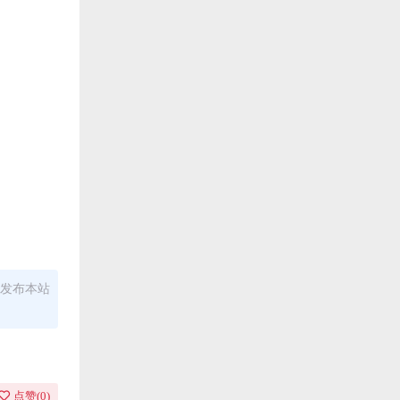
发布本站
点赞(
0
)