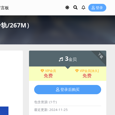
留言板
登录
C/分轨/267M）
下载
3
金贝
VIP会员
VIP会员[永久]
免费
免费
登录后购买
包含资源:
(1个)
最近更新:
2024-11-25