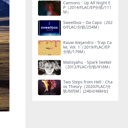
Cannons - Up All Night E
P（2014/FLAC/EP分轨/111
M）
Sweetbox – Da Capo（202
0/FLAC/分轨/254M）
Rauw Alejandro - Trap Ca
ke, Vol. 1（2019/FLAC/EP
分轨/179M）
Matisyahu - Spark Seeker
（2012/FLAC/分轨/416M）
Two Steps from Hell - Cha
os Theory（2020/FLAC/分
轨/605M）(24bit/48kHz)