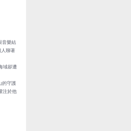
影與音樂結
個人聊著
海域卻遭
群山的守護
心灌注於他