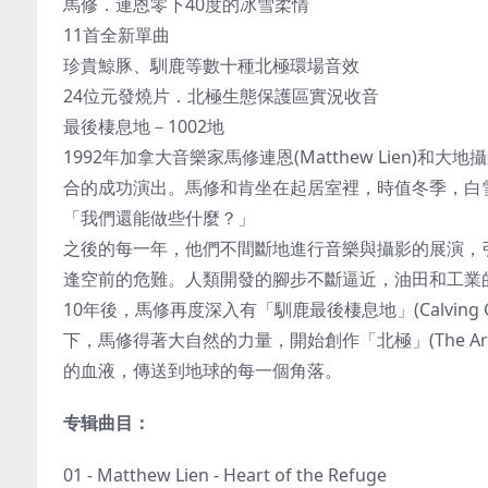
馬修．連恩零下40度的冰雪柔情
11首全新單曲
珍貴鯨豚、馴鹿等數十種北極環場音效
24位元發燒片．北極生態保護區實況收音
最後棲息地－1002地
1992年加拿大音樂家馬修連恩(Matthew Lien)和
合的成功演出。馬修和肯坐在起居室裡，時值冬季，白雪
「我們還能做些什麼？」
之後的每一年，他們不間斷地進行音樂與攝影的展演，
逢空前的危難。人類開發的腳步不斷逼近，油田和工業的污
10年後，馬修再度深入有「馴鹿最後棲息地」(Calving G
下，馬修得著大自然的力量，開始創作「北極」(The Ar
的血液，傳送到地球的每一個角落。
专辑曲目：
01 - Matthew Lien - Heart of the Refuge