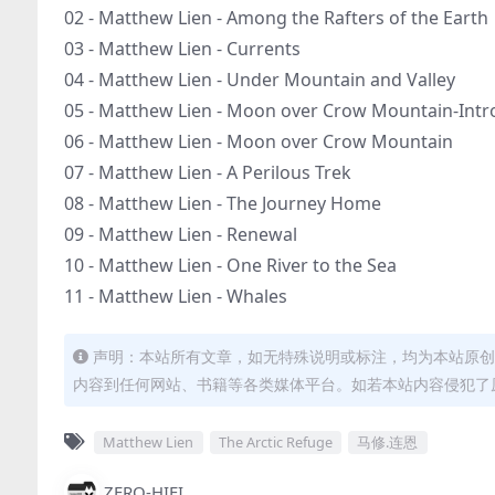
02 - Matthew Lien - Among the Rafters of the Earth
03 - Matthew Lien - Currents
04 - Matthew Lien - Under Mountain and Valley
05 - Matthew Lien - Moon over Crow Mountain-Intro
06 - Matthew Lien - Moon over Crow Mountain
07 - Matthew Lien - A Perilous Trek
08 - Matthew Lien - The Journey Home
09 - Matthew Lien - Renewal
10 - Matthew Lien - One River to the Sea
11 - Matthew Lien - Whales
声明：本站所有文章，如无特殊说明或标注，均为本站原创
内容到任何网站、书籍等各类媒体平台。如若本站内容侵犯了
Matthew Lien
The Arctic Refuge
马修.连恩
ZERO-HIFI