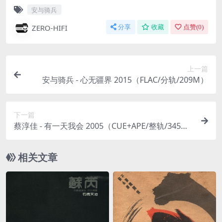
安与骑兵
ZERO-HIFI
分享
收藏
点赞(
0
)
上一篇
安与骑兵 - 心无疆界 2015（FLAC/分轨/209M）
下一篇
蔡淳佳 - 有一天我会 2005（CUE+APE/整轨/345
M）
相关文章