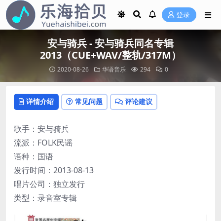
登录
安与骑兵 - 安与骑兵同名专辑
2013（CUE+WAV/整轨/317M）
2020-08-26
华语音乐
294
0
详情介绍
常见问题
评论建议
歌手：安与骑兵
流派：FOLK民谣
语种：国语
发行时间：2013-08-13
唱片公司：独立发行
类型：录音室专辑