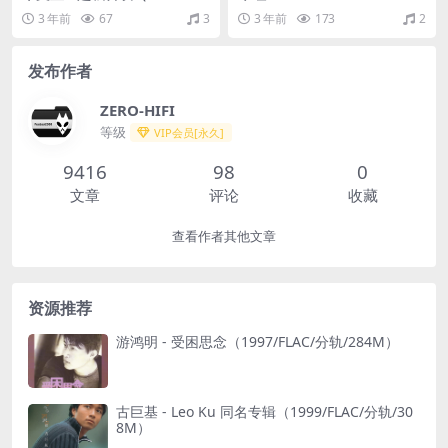
AC/分轨/251M）
992/FLAC/分轨/400M）
3 年前
67
3
3 年前
173
2
发布作者
ZERO-HIFI
等级
VIP会员[永久]
9416
98
0
文章
评论
收藏
查看作者其他文章
资源推荐
游鸿明 - 受困思念（1997/FLAC/分轨/284M）
古巨基 - Leo Ku 同名专辑（1999/FLAC/分轨/30
8M）