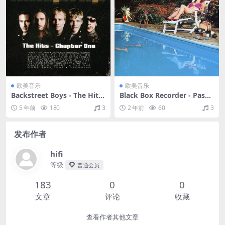
欧美音乐
欧美音乐
Backstreet Boys - The Hits-
Black Box Recorder - Passi
-Chapter One（2001/FLAC/
onoia（2003/FLAC/分轨/27
5 年前
180
3
2 年前
60
3
分轨/379M）
7M）
发布作者
hifi
等级
普通会员
183
0
0
文章
评论
收藏
查看作者其他文章