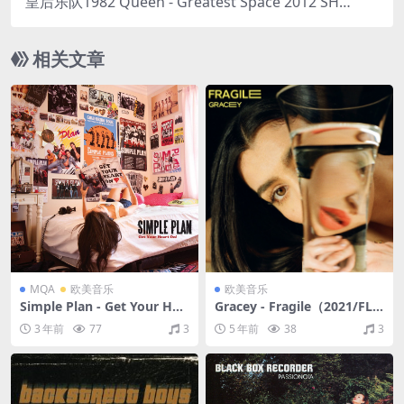
皇后乐队1982 Queen - Greatest Space 2012 SH
M（SACD/ISO/2.56G）
相关文章
MQA
欧美音乐
欧美音乐
Simple Plan - Get Your Hea
Gracey - Fragile（2021/FLA
rt On!（2011/FLAC/分轨/28
C/EP分轨/90M）
3 年前
77
3
5 年前
38
3
9M）(MQA/16bit/44.1kHz)