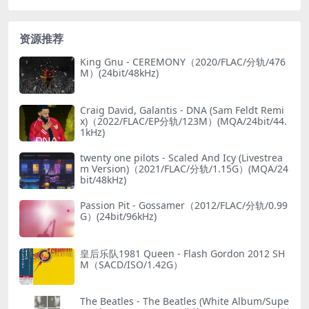
资源推荐
King Gnu - CEREMONY（2020/FLAC/分轨/476
M）(24bit/48kHz)
Craig David, Galantis - DNA (Sam Feldt Remi
x)（2022/FLAC/EP分轨/123M）(MQA/24bit/44.
1kHz)
twenty one pilots - Scaled And Icy (Livestrea
m Version)（2021/FLAC/分轨/1.15G）(MQA/24
bit/48kHz)
Passion Pit - Gossamer（2012/FLAC/分轨/0.99
G）(24bit/96kHz)
皇后乐队1981 Queen - Flash Gordon 2012 SH
M（SACD/ISO/1.42G）
The Beatles - The Beatles (White Album/Supe