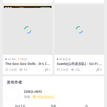
M）
Remixes)（2020/FLAC/EP分
轨/179M）(MQA/16bit/44.1
kHz)
Hi-Res
MQA
欧美音乐
The Goo Goo Dolls - It's Ch
Suede[山羊皮乐队] - Sci-Fi L
ristmas All Over (Deluxe)
ullabies（1997/FLAC/分轨/8
3 年前
39
4
3 年前
202
4
（2020/FLAC/分轨/478M）
39M）
(MQA/24bit/44.1kHz)
发布作者
ZERO-HIFI
等级
VIP会员[永久]
9416
98
0