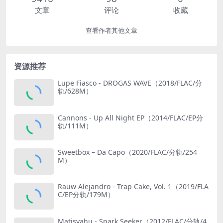
文章
评论
收藏
查看作者其他文章
资源推荐
Lupe Fiasco - DROGAS WAVE（2018/FLAC/分
轨/628M）
Cannons - Up All Night EP（2014/FLAC/EP分
轨/111M）
Sweetbox – Da Capo（2020/FLAC/分轨/254
M）
Rauw Alejandro - Trap Cake, Vol. 1（2019/FLA
C/EP分轨/179M）
Matisyahu - Spark Seeker（2012/FLAC/分轨/4