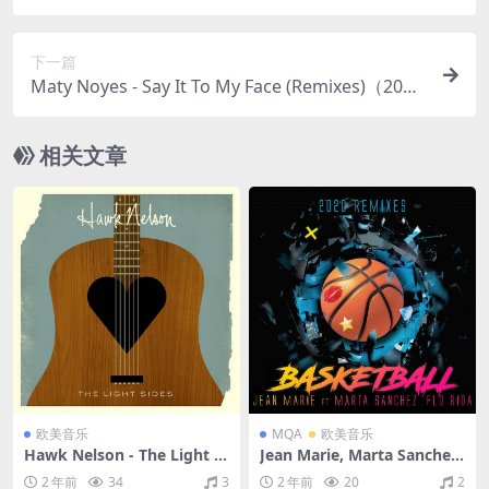
7/FLAC/EP分轨/125M）
下一篇
Maty Noyes - Say It To My Face (Remixes)（201
7/FLAC/EP分轨/110M）
相关文章
欧美音乐
MQA
欧美音乐
Hawk Nelson - The Light Si
Jean Marie, Marta Sanchez,
des（2011/FLAC/分轨/292
Flo Rida - Basketball (2020
2 年前
34
3
2 年前
20
2