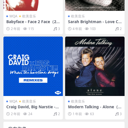
MQA
欧美音乐
欧美音乐
Babyface - Face 2 Face（20
Sarah Brightman - Love Ch
01/FLAC/分轨/402M）(MQ
anges Everything - The An
2 年前
115
3
4 年前
103
2
A/16bit/44.1kHz)
drew Lloyd Webber collecti
on vol.2（2005/FLAC/分轨/
325M）
MQA
欧美音乐
欧美音乐
Craig David, Big Narstie -
Modern Talking - Alone（1
When the Bassline Drops
999/FLAC/分轨/538M）
2 年前
24
2
1 年前
63
3
(Remixes)（2016/FLAC/EP
分轨/207M）(MQA/16bit/4
4.1kHz)