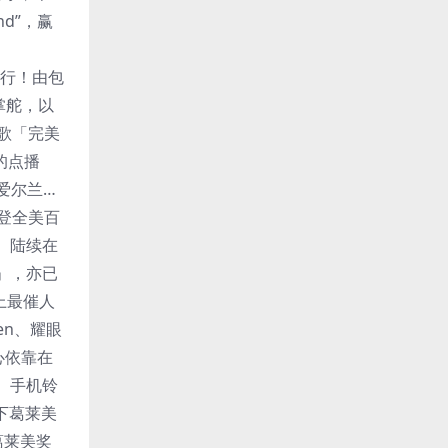
and”，赢
发行！由包
群掌舵，以
情歌「完美
高的点播
爱尔兰…
登全美百
、陆续在
u」，亦已
呈上最催人
een、耀眼
心依靠在
、手机铃
下葛莱美
葛莱美奖