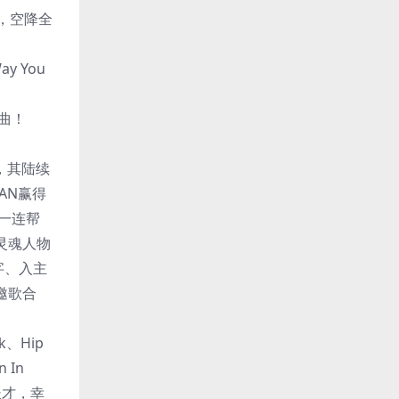
诺，空降全
 You
歌曲！
，其陆续
AAN赢得
其一连帮
es灵魂人物
字、入主
邀歌合
、Hip
In
长才，幸