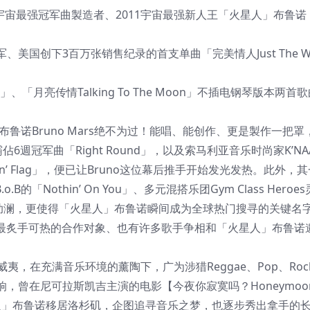
naire」之宇宙最强冠军曲製造者、2011宇宙最强新人王「火星人」布鲁
创下3百万张销售纪录的首支单曲「完美情人Just The Way
yn」、「月亮传情Talking To The Moon」不插电钢琴版本两首
鲁诺Bruno Mars绝不为过！能唱、能创作、更是製作一把罩
霸佔6週冠军曲「Right Round」，以及索马利亚音乐时尚家K’N
’ Flag」，便已让Bruno这位幕后推手开始发光发热。此外，
.B的「Nothin’ On You」、多元混搭乐团Gym Class Hero
声推波助澜，更使得「火星人」布鲁诺瞬间成为全球热门搜寻的关键名
今最炙手可热的合作对象、也有许多歌手争相和「火星人」布鲁诺
夏威夷，在充满音乐环境的薰陶下，广为涉猎Reggae、Pop、Rock
，曾在尼可拉斯凯吉主演的电影【今夜你寂寞吗？Honeymoon 
后，「火星人」布鲁诺移居洛杉矶，企图追寻音乐之梦，也逐步秀出拿手的