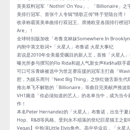
英美双料冠军「Nothin’ On You」、「Billio
美排行冠军、首张个人专辑“情歌正传”终于登陆台湾！
收录称霸英美单曲排行双冠王、席捲欧亚各国排行榜冠军、美国
Are」！
全球特别版加收「布鲁克林妹Somewhere In Brookl
内附中英文歌词+「火星人」布鲁诺 火星大事纪
若说是2010年全美最受嘱目的新人王，首推「火星人」布
曝光所参与撰写的Flo Rida和超人气新女声Ke$ha联手
可口可乐青睐被选中为世足赛应援的冠军主打曲「Wavin
腔，为娱乐周刊「Next Big Thing」之快红饶舌新生代B.o
推出单飞不解散的「Billionaire」等曲目完美献
VH1频道「你必须知道的艺人」的名单当中，成为当
作！
本名Peter Hernandez的「火星人」布鲁诺，出生于
Hop、R&B等风格。受到永不殒落的世纪巨星猫王之影响
Vegas】中扮演Little Elvis角色。高中毕业