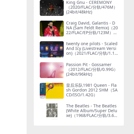
King Gnu - CEREMONY
（2020/FLAC/分轨/476M）
(24bit/48kHz)
Craig David, Galantis - D
NA (Sam Feldt Remix)（20
22/FLAC/EP分轨/123M）
(MQA/24bit/44.1kHz)
twenty one pilots - Scaled
And Icy (Livestream Versi
on)（2021/FLAC/分轨/1.15
G）(MQA/24bit/48kHz)
Passion Pit - Gossamer
（2012/FLAC/分轨/0.99G）
(24bit/96kHz)
皇后乐队1981 Queen - Fla
sh Gordon 2012 SHM（SA
CD/ISO/1.42G）
The Beatles - The Beatles
(White Album/Super Delu
xe)（1968/FLAC/分轨/3.69
G）(MQA/24bit/48kHz)