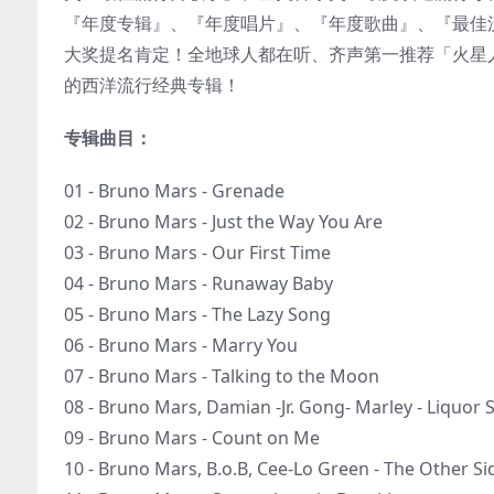
『年度专辑』、『年度唱片』、『年度歌曲』、『最佳
大奖提名肯定！全地球人都在听、齐声第一推荐「火星
的西洋流行经典专辑！
专辑曲目：
01 - Bruno Mars - Grenade
02 - Bruno Mars - Just the Way You Are
03 - Bruno Mars - Our First Time
04 - Bruno Mars - Runaway Baby
05 - Bruno Mars - The Lazy Song
06 - Bruno Mars - Marry You
07 - Bruno Mars - Talking to the Moon
08 - Bruno Mars, Damian -Jr. Gong- Marley - Liquor 
09 - Bruno Mars - Count on Me
10 - Bruno Mars, B.o.B, Cee-Lo Green - The Other Si