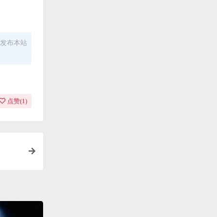
发布本站
点赞(
1
)