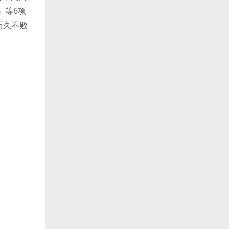
』等6项
历久不败