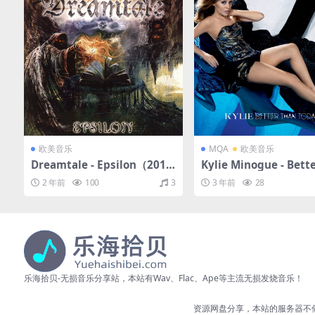
欧美音乐
MQA
欧美音乐
Dreamtale - Epsilon（201
Kylie Minogue - Bett
1/FLAC/分轨/371M）
n Today (Remixes)（2
2 年前
100
3
3 年前
28
LAC/EP分轨/142M）(M
6bit/44.1kHz)
乐海拾贝-无损音乐分享站，本站有Wav、Flac、Ape等主流无损发烧音乐！
资源网盘分享，本站的服务器不储存