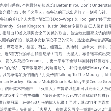
暖身EP“你最好别知道It`s Better If You Don`t Underst
出亮眼佳绩，替「火星人」布鲁诺的正式出道打了一剂强心针。
的首张个人大碟“情歌正传Doo–Wops & Hooligans”终于
andy、Sean Kingston、Justin Bieber专辑歌曲)三人製作
人的代称，指引出10首充满男女之间关係的歌曲。首波散发甜蜜攻势的
的主旋律、动人顺畅的节拍，以及令女孩倾心不已的词句，迅速掀起电台超
行榜首，席卷澳洲、德国、荷兰、纽西兰、奥地利、加拿大、南非、
金、近5百万张的单曲销售纪录！而后「火星人」布鲁诺再祭出荣
爱的殊死战Grenade」，更一举拿下全球14国排行销售冠军
e”的抬轿，有着浪漫婚礼铃响搭配的「我们结婚吧!Marry Yo
钢琴所伴随的「月亮传情Talking To The Moon」，
ey、Goodie Mob和Gnarls Barkley主脑Cee Lo Gr
On Me」的轻柔木吉他声，「火星人」布鲁诺以他那可以完全让人放
2012年度广告主题曲！“情歌正传”不仅已在台湾称霸销售排行
行榜冠军、狂销450万张的惊人纪录！同时，继2011年连霸拿
滚男歌手』头衔后，「火星人」布鲁诺又再度一举囊括2012年