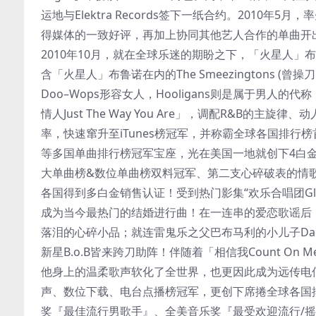
运地与Elektra Records签下一纸合约。2010年5月，率先发行
得媒体的一致好评，再加上协同其他艺人合作的单曲开
2010年10月，就在全球乐迷的期盼之下，「火星人」布鲁诺
含「火星人」布鲁诺在内的The Smeezingtons (曾操刀Br
Doo–Wops形容女人，Hooligans则是属于男
情人Just The Way You Are」，调配R&B
率，快速窜升至iTunes榜冠军，并称霸全球各国排
等多国单曲排行榜冠军宝座，光在美国一地就创下4白
大单曲榜&数位单曲榜双料冠军、第二支心碎破表的情歌「
各国得到多白金销售认证！受到热门影集“欢乐合唱团Gle
成为当今最热门的结婚进行曲！在一连串的爱恋歌谣后，以简单
落泪的心碎小品；就连雷鬼乐之父巴布马利的小儿子Damian Marl
新星B.o.B皆来跨刀助阵！伴随着「相信我Count 
他身上的温柔歌声软化了全世界，也更因此成为远传电信
声、数位下载、电台点播榜冠军，更创下席捲全球各国排
奖『最佳流行男歌手』、全美音乐奖『最受欢迎流行/摇