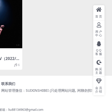
首页
用户
中心
QQ
客服
TV（2022/F
）
6
购买
主题
联系我们
会员
网站管理微信：SUIXINSHIBEI (只处理网站问题, 闲聊勿扰! )
介绍
8134963@gmail.com