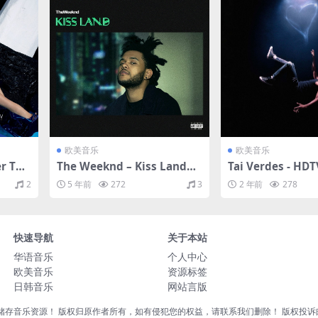
欧美音乐
欧美音乐
er Tha
The Weeknd – Kiss Land
Tai Verdes - HD
011/F
（2013/FLAC/分轨/407M）
LAC/分轨/376M
2
5 年前
272
3
2 年前
278
QA/1
快速导航
关于本站
华语音乐
个人中心
欧美音乐
资源标签
日韩音乐
网站言版
音乐资源！ 版权归原作者所有，如有侵犯您的权益，请联系我们删除！ 版权投诉邮箱：liu8