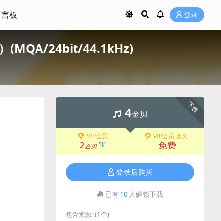
留言板
登录
）(MQA/24bit/44.1kHz)
下载
4
金贝
VIP会员
VIP会员[永久]
2
免费
5折
金贝
登录后购买
已有
10
人解锁下载
包含资源:
(1个)