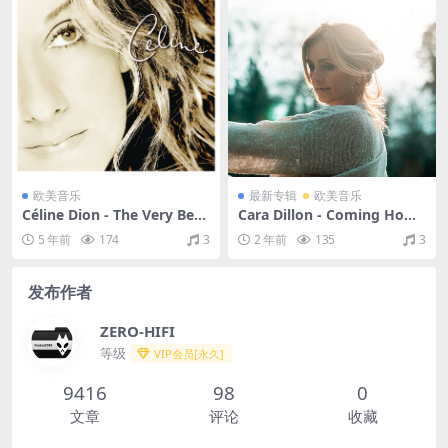
欧美音乐
最新专辑
欧美音乐
Céline Dion - The Very Best
Cara Dillon - Coming Home
of Celine Dion（2014/FLA
（2024/FLAC/分轨/200M）
5 年前
174
3
2 年前
135
3
C/分轨/413M）
发布作者
ZERO-HIFI
等级
VIP会员[永久]
9416
98
0
文章
评论
收藏