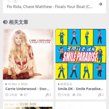
下一篇
Flo Rida, Chase Matthew - Floats Your Boat (Chri
stmas in Cabo)（2024/FLAC/EP分轨/56.1M）
相关文章
Hi-Res
MQA
欧美音乐
Carrie Underwood - Storyt
Smile.DK - Smile Paradise
eller（2015/FLAC/分轨/563
（2000/FLAC/EP分轨/209
3 年前
87
5
5 年前
356
2
M）(MQA/24bit/44.1kHz)
M）