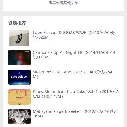
查看作者其他文章
资源推荐
Lupe Fiasco - DROGAS WAVE（2018/FLAC/分
轨/628M）
Cannons - Up All Night EP（2014/FLAC/EP分
轨/111M）
Sweetbox – Da Capo（2020/FLAC/分轨/254
M）
Rauw Alejandro - Trap Cake, Vol. 1（2019/FLA
C/EP分轨/179M）
Matisyahu - Spark Seeker（2012/FLAC/分轨/4
16M）