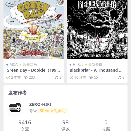
MQA
欧美音乐
Hi-Res
最新专辑
Green Day - Dookie（1994/
Blackbriar - A Thousand Lit
FLAC/分轨/279M）(MQA/16
tle Deaths（2025/FLAC/分
2 年前
230
3
10 月前
55
3
bit/44.1kHz)
轨/547M）(24bit/48kHz)
发布作者
ZERO-HIFI
等级
VIP会员[永久]
9416
98
0
文章
评论
收藏