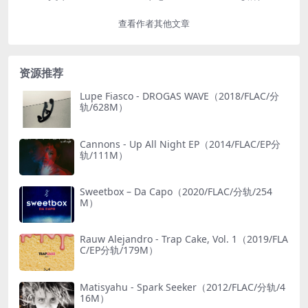
查看作者其他文章
资源推荐
Lupe Fiasco - DROGAS WAVE（2018/FLAC/分
轨/628M）
Cannons - Up All Night EP（2014/FLAC/EP分
轨/111M）
Sweetbox – Da Capo（2020/FLAC/分轨/254
M）
Rauw Alejandro - Trap Cake, Vol. 1（2019/FLA
C/EP分轨/179M）
Matisyahu - Spark Seeker（2012/FLAC/分轨/4
16M）