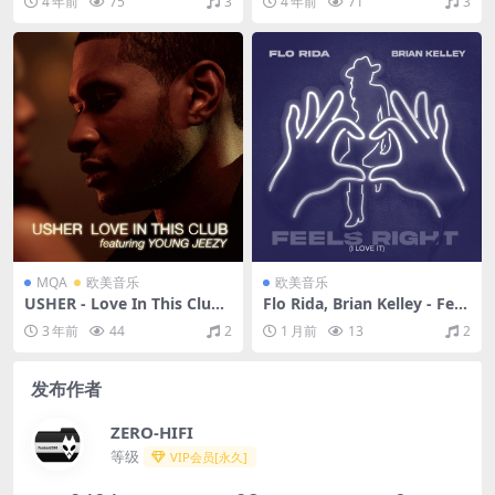
4 年前
75
3
4 年前
71
3
16)（2017/FLAC/分轨/710
M）
MQA
欧美音乐
欧美音乐
USHER - Love In This Club
Flo Rida, Brian Kelley - Feel
（2008/FLAC/EP分轨/176
s Right (I Love It) [Remixe
3 年前
44
2
1 月前
13
2
M）(MQA/16bit/44.1kHz)
s]（2024/FLAC/EP分轨/110
M）
发布作者
ZERO-HIFI
等级
VIP会员[永久]