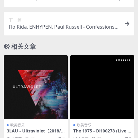
stmas in Cabo)（2024/FLAC/EP分轨/56.1M）
下一篇
Flo Rida, ENHYPEN, Paul Russell - Confessions
(Marathon Training Mix)（2025/FLAC/EP分轨/14
2M）(24bit/44.1kHz)
相关文章
欧美音乐
欧美音乐
3LAU - Ultraviolet（2018/F
The 1975 - DH00278 (Live fr
LAC/分轨/244M）
om The O2, London. 16.12.