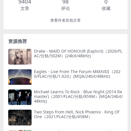
9404
98
0
文章
评论
收藏
查看作者其他文章
资源推荐
Drake - MAID OF HONOUR (Explicit)（2026/FL
AC/分轨/502M）(24bit/48kHz)
Eagles - Live From The Forum MMXVIII（202
0/FLAC/分轨/1.62G）(MQA/24bit/48kHz)
Michael Learns To Rock - Blue Night (2014 Re
master)（2001/FLAC/分轨/859M）(MQA/24bit/
48kHz)
Two Steps from Hell, Nick Phoenix - King Of
One（2021/FLAC/分轨/458M）