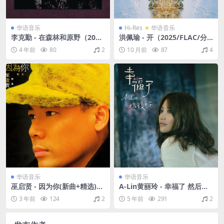
华语音乐
Hi-Res
华语音乐
李克勤 - 在森林和原野（201
洪佩瑜 - 开（2025/FLAC/分
2/FLAC/分轨/224M）
轨/487M）(24bit/48kHz)
4 年前
80
2
10 月前
87
4
华语音乐
华语音乐
巫启贤 - 因为你(新曲+精选)
A-Lin黄丽玲 - 幸福了 然后呢
（1996/FLAC/分轨/420M）
（2012/FLAC/分轨/302M）
3 年前
124
2
5 年前
291
2